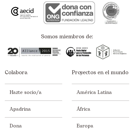
Ayuda Humanitaria
Derechos Humanos
Educación
Somos miembros de:
Empleo
Empresas
España
Colabora
Proyectos en el mundo
Infancia
Juventud
Hazte socio/a
América Latina
Mujer
Solidaridad
Apadrina
África
Sostenibilidad
Dona
Europa
Voluntariado/ONsiders