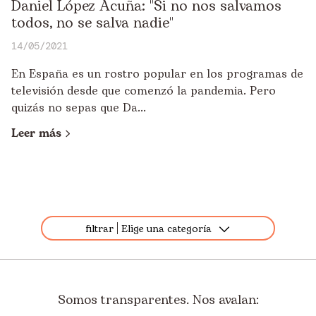
Daniel López Acuña: "Si no nos salvamos
todos, no se salva nadie"
14/05/2021
En España es un rostro popular en los programas de
televisión desde que comenzó la pandemia. Pero
quizás no sepas que Da...
Leer más
filtrar
Elige una categoría
Todos
Destacados
Somos transparentes. Nos avalan:
Apadrinamiento