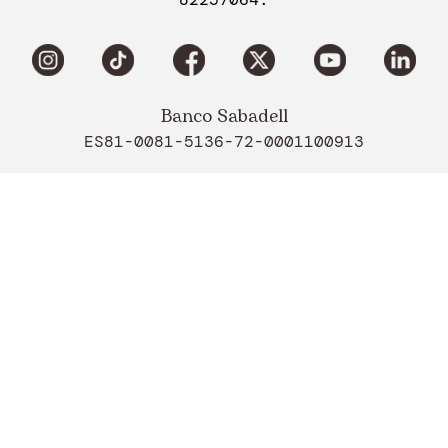
Banco Sabadell
ES81-0081-5136-72-0001100913
Caixabank
ES17-2100-2262-17-0200205112
Banco Santander
ES67-0049-0001-50-2610020001
Todos los derechos reservados
Copyright 2026©