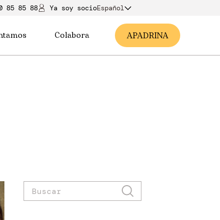
0 85 85 88
Ya soy soci
o
Español
ntamos
Colabora
A
PADRINA