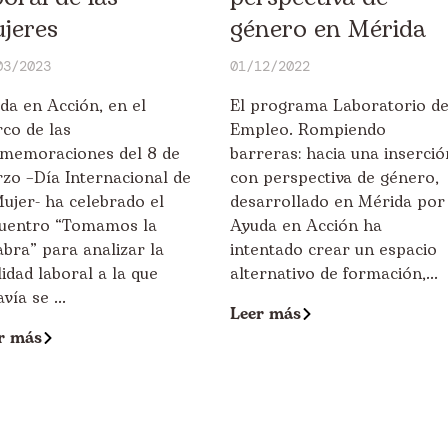
jeres
género en Mérida
03/2023
01/12/2022
da en Acción, en el
El programa Laboratorio d
co de las
Empleo. Rompiendo
memoraciones del 8 de
barreras: hacia una inserció
zo –Día Internacional de
con perspectiva de género,
Mujer- ha celebrado el
desarrollado en Mérida por
uentro “Tomamos la
Ayuda en Acción ha
abra” para analizar la
intentado crear un espacio
lidad laboral a la que
alternativo de formación,...
vía se ...
Leer más
r más