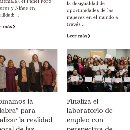
atemala), el Panel Foro
la desigualdad de
eres y Niñas en
oportunidades de las
lidad: ...
mujeres en el mundo a
través ...
r más
Leer más
omamos la
Finaliza el
labra” para
laboratorio de
alizar la realidad
empleo con
boral de las
perspectiva de