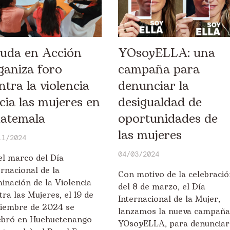
YOsoyELLA: una
uda en Acción
campaña para
ganiza foro
denunciar la
ntra la violencia
desigualdad de
cia las mujeres en
oportunidades de
atemala
las mujeres
11/2024
04/03/2024
el marco del Día
ernacional de la
Con motivo de la celebració
minación de la Violencia
del 8 de marzo, el Día
tra las Mujeres, el 19 de
Internacional de la Mujer,
iembre de 2024 se
lanzamos la nueva campaña
ebró en Huehuetenango
YOsoyELLA, para denunciar