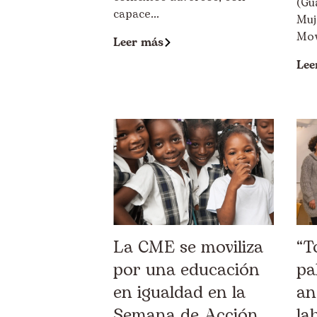
(Gu
capace...
Muj
Movi
Leer más
Lee
La CME se moviliza
“T
por una educación
pa
en igualdad en la
an
Semana de Acción
la