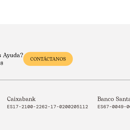
s Ayuda?
CONTÁCTANOS
88
Caixabank
Banco Sant
ES17-2100-2262-17-0200205112
ES67-0049-0