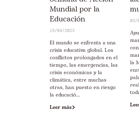
Mundial por la
mu
Educación
03/
19/04/2023
Ayu
mar
El mundo se enfrenta a una
con
crisis educativa global. Los
mar
conflictos prolongados en el
la 
tiempo, las emergencias, las
enc
crisis económicas y la
pal
climática, entre muchas
rea
otras, han puesto en riesgo
toda
la educació...
Lee
Leer más