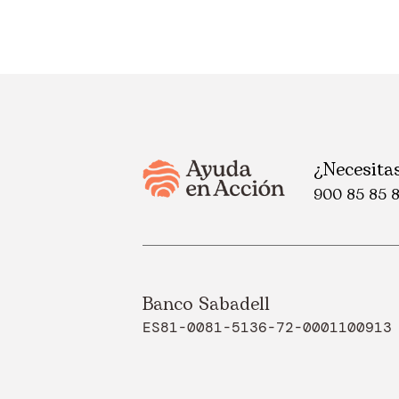
¿Necesita
900 85 85 
Banco Sabadell
ES81-0081-5136-72-0001100913