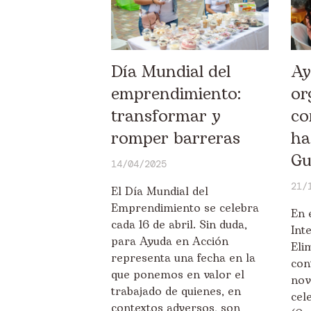
Día Mundial del
Ay
emprendimiento:
or
transformar y
co
romper barreras
ha
Gu
14/04/2025
21/
El Día Mundial del
Emprendimiento se celebra
En 
cada 16 de abril. Sin duda,
Int
para Ayuda en Acción
Eli
representa una fecha en la
con
que ponemos en valor el
nov
trabajado de quienes, en
cel
contextos adversos, son