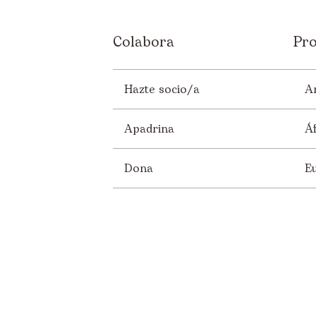
Colabora
Pro
Hazte socio/a
A
Apadrina
Áf
Dona
E