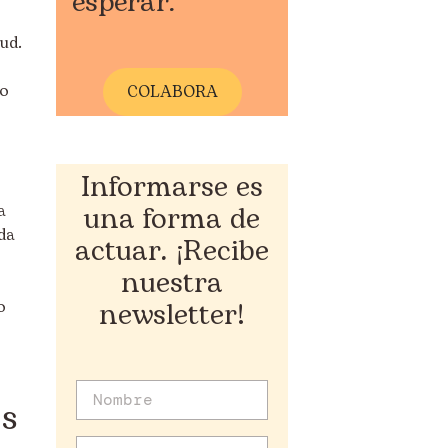
esperar.
ud.
 o
COLABORA
Informarse es
una forma de
a
da
actuar. ¡Recibe
nuestra
newsletter!
o
as