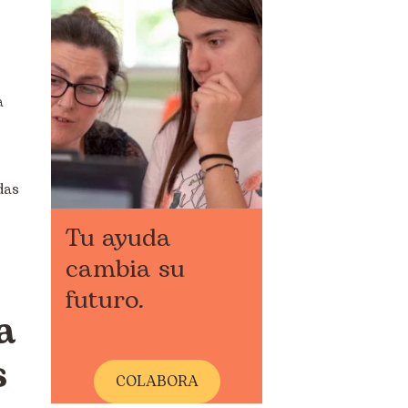
a
das
Tu ayuda
cambia su
futuro.
a
s
COLABORA