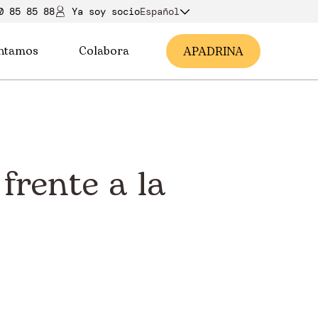
0 85 85 88
Ya soy soci
o
Español
ntamos
Colabora
A
PADRINA
frente a la