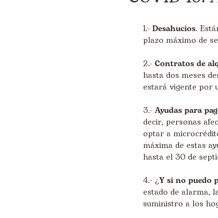
1.-
Desahucios
. Est
plazo máximo de sei
2.-
Contratos de alq
hasta dos meses des
estará vigente por
3.-
Ayudas para paga
decir, personas af
optar a microcrédit
máxima de estas ayu
hasta el 30 de sept
4.- ¿
Y si no puedo p
estado de alarma, l
suministro a los ho