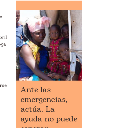
un
bril
oga
arse
Ante las
emergencias,
actúa. La
l
ayuda no puede