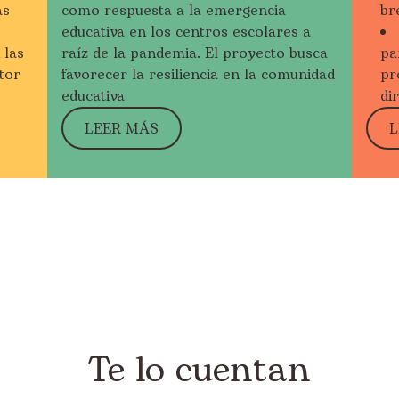
as
como respuesta a la emergencia
br
educativa en los centros escolares a
 las
raíz de la pandemia. El proyecto busca
pa
tor
favorecer la resiliencia en la comunidad
pr
educativa
di
LEER MÁS
L
Te lo cuentan