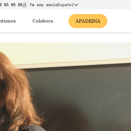
0 85 85 88
Ya soy soci
o
Español
ntamos
Colabora
A
PADRINA