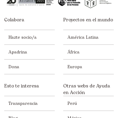
España
Etiopía
Colabora
Proyectos en el mundo
Europa
Guatemala
Hazte socio/a
América Latina
Honduras
Apadrina
África
India
Kenia
Dona
Europa
Malawi
Mali
Esto te interesa
Otras webs de Ayuda
en Acción
México
Transparencia
Perú
Mozambique
Nepal