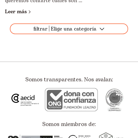
queremos contarte cuáles son ...
Leer más
filtrar
Elige una categoría
Todos
África
América Latina
Asia
Somos transparentes. Nos avalan:
Bolivia
Colombia
Costa Rica
Ecuador
Somos miembros de:
El Salvador