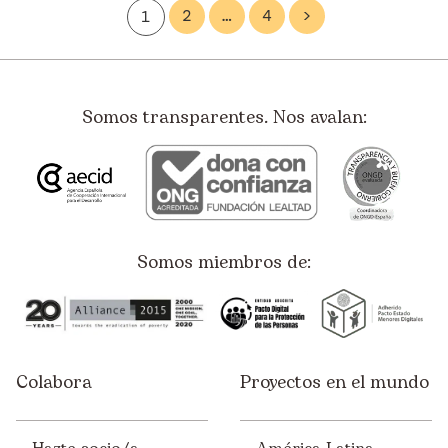
2
…
4
>
1
América Latina
Asia
Bolivia
Somos transparentes. Nos avalan:
Colombia
Costa Rica
Ecuador
El Salvador
Somos miembros de:
España
Etiopía
Europa
Colabora
Proyectos en el mundo
Guatemala
Honduras