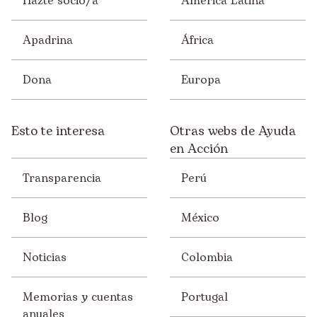
Hazte socio/a
América Latina
India
Apadrina
África
Kenia
Malawi
Dona
Europa
Mali
Esto te interesa
Otras webs de Ayuda
México
en Acción
Mozambique
Transparencia
Perú
Nepal
Nicaragua
Blog
México
Níger
Noticias
Colombia
Paraguay
Perú
Memorias y cuentas
Portugal
anuales