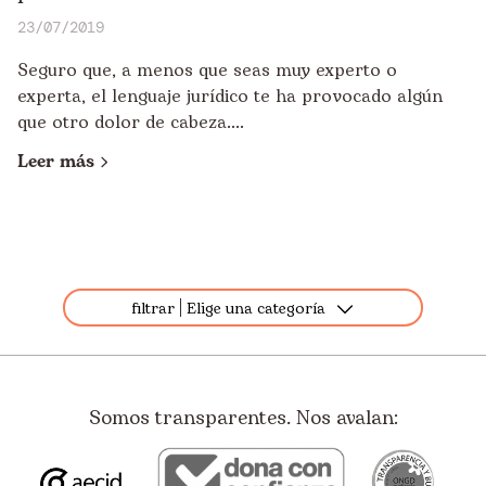
23/07/2019
Seguro que, a menos que seas muy experto o
experta, el lenguaje jurídico te ha provocado algún
que otro dolor de cabeza....
Leer más
filtrar
Elige una categoría
Todos
Destacados
Somos transparentes. Nos avalan:
Apadrinamiento
Ayuda Humanitaria