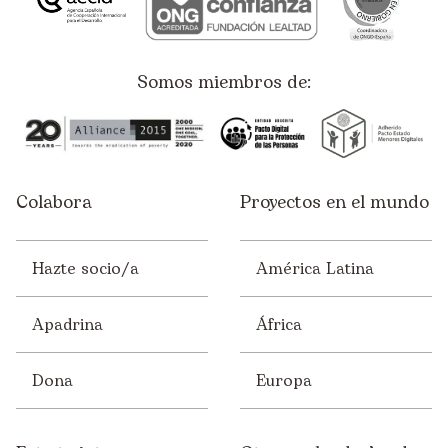
Derechos Humanos
Educación
Somos miembros de:
Empleo
Empresas
España
Colabora
Proyectos en el mundo
Infancia
Juventud
Hazte socio/a
América Latina
Mujer
Solidaridad
Apadrina
África
Sostenibilidad
Dona
Europa
Voluntariado/ONsiders