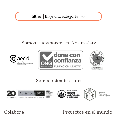
filtrar
Elige una categoría
Todos
Destacados
Somos transparentes. Nos avalan:
Apadrinamiento
Ayuda Humanitaria
Derechos Humanos
Educación
Somos miembros de:
Empleo
Empresas
España
Colabora
Proyectos en el mundo
Infancia