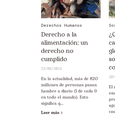
Derechos Humanos
So
Derecho a la
¿C
alimentación: un
c
derecho no
gl
cumplido
so
co
23/09/2019
20/
En la actualidad, más de 820
millones de personas pasan
El
hambre a diario (1 de cada 9
eme
en todo el mundo). Esto
pr
significa q...
ago
cau
Leer más