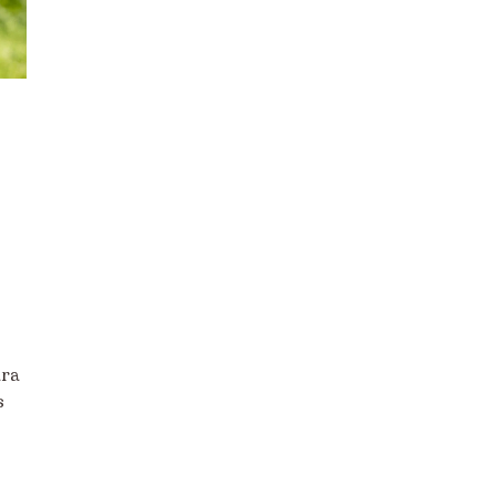
Destacados
Apadrinamiento
Ayuda Humanitaria
Derechos Humanos
Educación
Empleo
Empresas
ara
España
s
Infancia