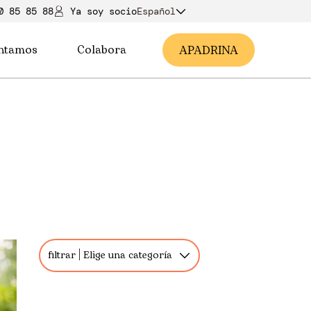
0 85 85 88
Ya soy soci
o
Español
ntamos
Colabora
A
PADRINA
filtrar
Elige una categoría
Todos