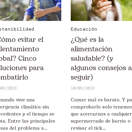
stenibilidad
Educación
ómo evitar el
¿Qué es la
alentamiento
alimentación
obal? Cinco
saludable? (y
luciones para
algunos consejos a
mbatirlo
seguir)
09/2019
10/09/2019
 mundo vive una
Comer mal es barato. Y p
rgencia climática sin
comprobarlo solo tenemo
ecedentes y el tiempo se
que acercarnos a cualquier
ta. Entre las principales
supermercado de barrio o
sas del problema s...
revisar el tick...