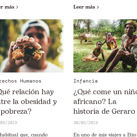
er más
Leer más
rechos Humanos
Infancia
ué relación hay
¿Qué come un niñ
tre la obesidad y
africano? La
 pobreza?
historia de Geraro
09/2019
30/05/2019
habitual que, cuando
En uno de mis viajes a Etio