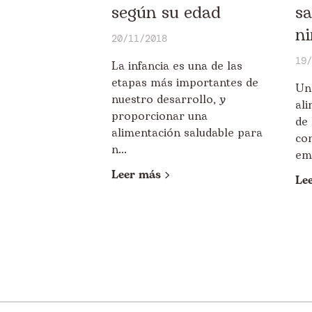
según su edad
sa
n
20/11/2018
19/
La infancia es una de las
etapas más importantes de
Un
nuestro desarrollo, y
ali
proporcionar una
de 
alimentación saludable para
co
n...
emp
Leer más
Le