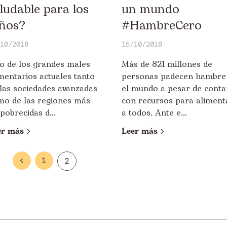
ludable para los
un mundo
iños?
#HambreCero
10/2018
15/10/2018
o de los grandes males
Más de 821 millones de
mentarios actuales tanto
personas padecen hambre
las sociedades avanzadas
el mundo a pesar de conta
mo de las regiones más
con recursos para aliment
obrecidas d...
a todos. Ante e...
er más
Leer más
<
1
2