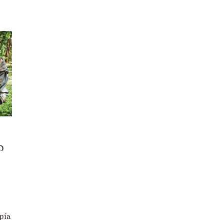
Juventud
Mujer
Solidaridad
Sostenibilidad
Voluntariado/ONsiders
o
pía