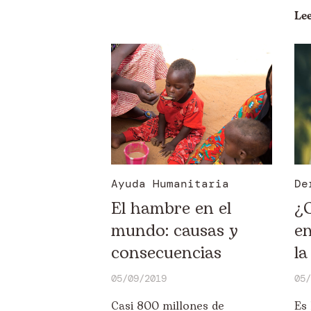
Le
Ayuda Humanitaria
De
El hambre en el
¿Q
mundo: causas y
en
consecuencias
la
05/09/2019
05/
Casi 800 millones de
Es 