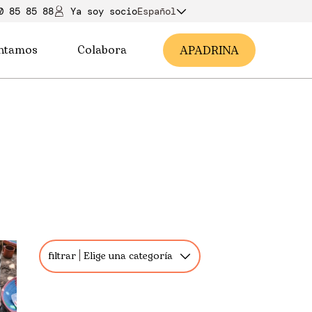
0 85 85 88
Ya soy soci
o
Español
ntamos
Colabora
A
PADRINA
filtrar
Elige una categoría
Todos