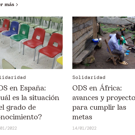
er más
lidaridad
Solidaridad
DS en España:
ODS en África:
uál es la situación
avances y proyect
el grado de
para cumplir las
onocimiento?
metas
01/2022
14/01/2022