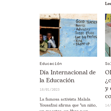
Le
Educación
So
Día Internacional de
O
la Educación
¿c
y 
18/01/2023
c
La famosa activista Malala
Yousafzai afirma que "un niño,
14/