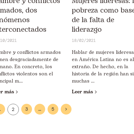
mbre y conflictos
Mujeres lideresas: 
rmados, dos
pobreza como bas
enómenos
de la falta de
terconectados
liderazgo
10/2021
18/02/2021
mbre y conflictos armados
Hablar de mujeres lideresa
enen desgraciadamente de
en América Latina no es a
mano. En concreto, los
extraño. De hecho, en la
flictos violentos son el
historia de la región han s
ncipal m...
muchas ...
er más
Leer más
1
3
…
5
>
2