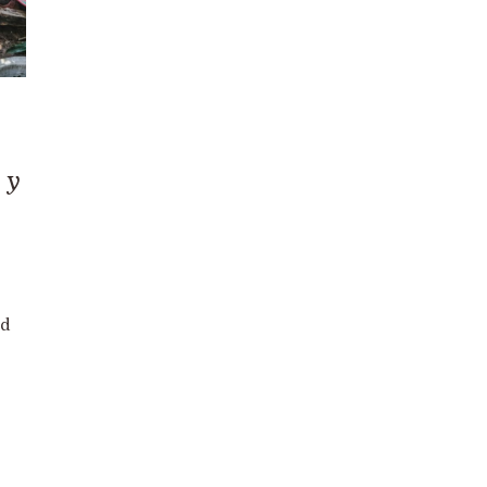
Destacados
Apadrinamiento
Ayuda Humanitaria
Derechos Humanos
 y
Educación
Empleo
ad
Empresas
España
Infancia