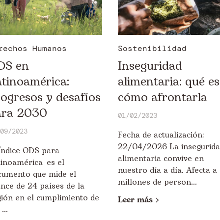
rechos Humanos
Sostenibilidad
DS en
Inseguridad
tinoamérica:
alimentaria: qué es
ogresos y desafíos
cómo afrontarla
ara 2030
01/02/2023
09/2023
Fecha de actualización:
22/04/2026 La insegurid
 Índice ODS para
alimentaria convive en
tinoamérica es el
nuestro día a día. Afecta a
cumento que mide el
millones de person...
nce de 24 países de la
gión en el cumplimiento de
Leer más
...