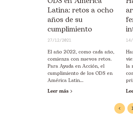
ODS en América
Ha
Latina: retos a ocho
a
años de su
f
cumplimiento
in
27/12/2021
14/
El año 2022, como cada año,
Ha
comienza con nuevos retos.
vi
Para Ayuda en Acción, el
la 
cumplimiento de los ODS en
con
América Latin...
pri
Leer más
Le
<