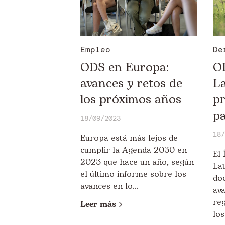
Empleo
De
ODS en Europa:
O
avances y retos de
La
los próximos años
pr
p
18/09/2023
18/
Europa está más lejos de
cumplir la Agenda 2030 en
El
2023 que hace un año, según
La
el último informe sobre los
do
avances en lo...
ava
re
Leer más
los 