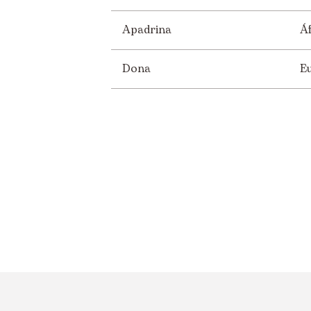
Apadrina
Áf
Dona
E