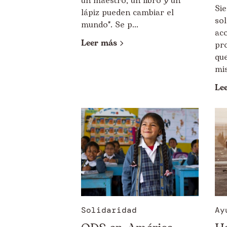
un maestro, un libro y un
Si
lápiz pueden cambiar el
so
mundo". Se p...
ac
Leer más
pr
qu
mis
Le
Solidaridad
Ay