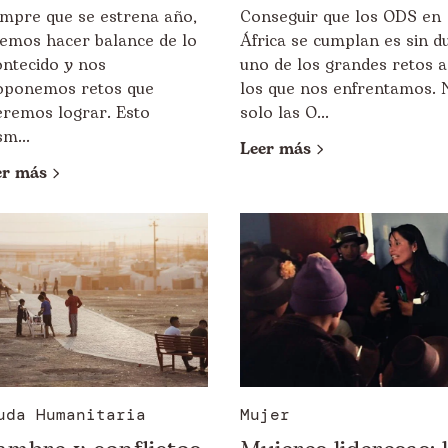
empre que se estrena año,
Conseguir que los ODS en
lemos hacer balance de lo
África se cumplan es sin d
ontecido y nos
uno de los grandes retos a
oponemos retos que
los que nos enfrentamos. 
eremos lograr. Esto
solo las O...
m...
Leer más
er más
uda Humanitaria
Mujer