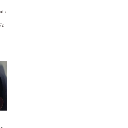
uda
No