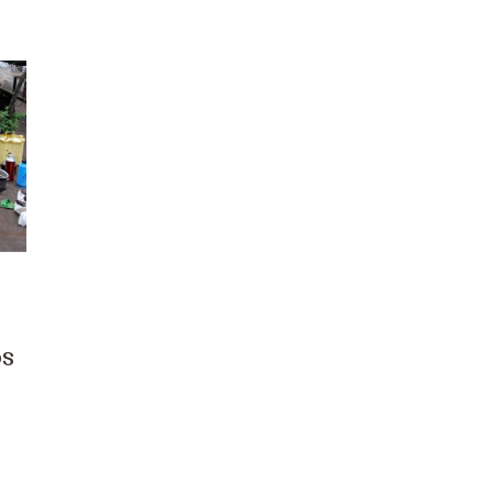
Juventud
Mujer
Solidaridad
Sostenibilidad
Voluntariado/ONsiders
os