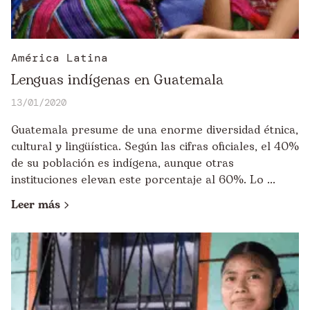
España
Etiopía
Europa
América Latina
Lenguas indígenas en Guatemala
Guatemala
13/01/2020
Honduras
Guatemala presume de una enorme diversidad étnica,
India
cultural y lingüística. Según las cifras oficiales, el 40%
Kenia
de su población es indígena, aunque otras
instituciones elevan este porcentaje al 60%. Lo ...
Malawi
Leer más
Mali
México
Mozambique
Nepal