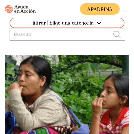
A
PADRINA
filtrar
Elige una categoría
Todos
África
América Latina
Asia
Bolivia
Colombia
Costa Rica
Ecuador
El Salvador