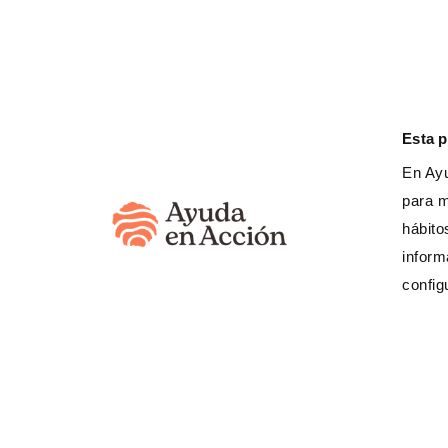
Necesitan T
oportunida
Esta 
Estamos al lado de las perso
En Ayu
las etapas de su vida
. Para q
para m
merecen, crezcan en entorno
hábito
jóvenes
tengan las oportunid
acceder a un empleo y alcanza
inform
config
Tú eres la parte fundamental
y de todas esas oportunidade
podemos seguir cambiando v
TU oportunidad, es su opor