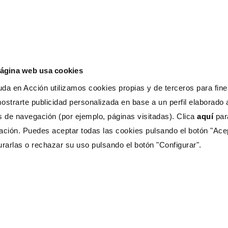
U
d
página web usa cookies
nas vulnerables,
en todas
da en Acción utilizamos cookies propias y de terceros para fines
ue tengan la
infancia
que
ostrarte publicidad personalizada en base a un perfil elaborado a
s seguros y como
s de navegación (por ejemplo, páginas visitadas). Clica
aquí
pa
ades necesarias para
r un futuro digno.
ación. Puedes aceptar todas las cookies pulsando el botón "Ace
urarlas o rechazar su uso pulsando el botón "Configurar".
de ese acompañamiento
s, porque
contigo
idas.
TUnidad.