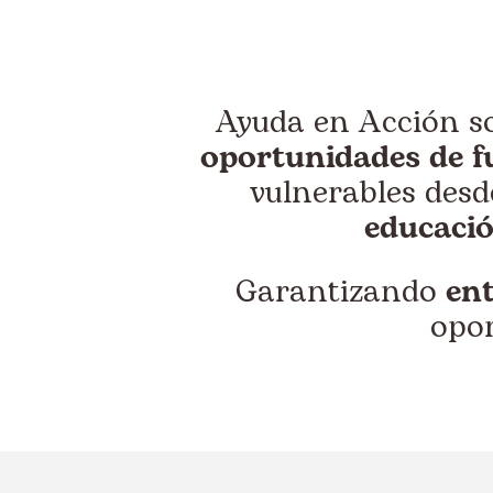
Ayuda en Acción s
oportunidades de f
vulnerables desde
educaci
Garantizando
ent
opo