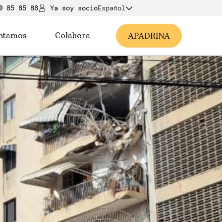
0 85 85 88
Ya soy soci
o
Español
ntamos
Colabora
A
PADRINA