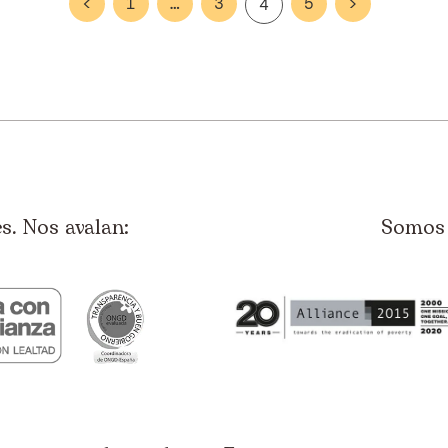
<
1
…
3
5
>
4
. Nos avalan:
Somos 