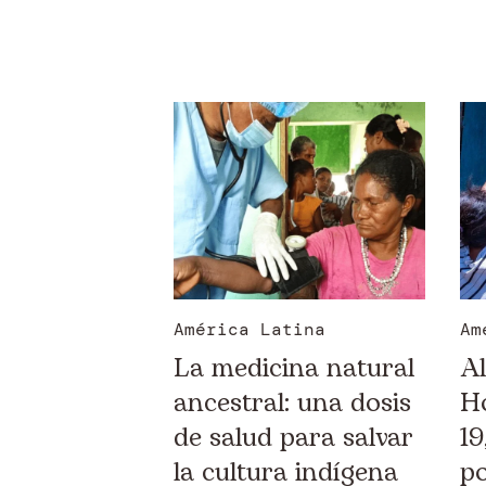
América Latina
Am
La medicina natural
Al
ancestral: una dosis
H
de salud para salvar
19
la cultura indígena
p