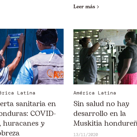
Leer más
érica Latina
América Latina
erta sanitaria en
Sin salud no hay
onduras: COVID-
desarrollo en la
, huracanes y
Muskitia hondure
obreza
13/11/2020