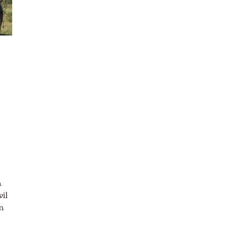
América Latina
Asia
Bolivia
Colombia
Costa Rica
Ecuador
El Salvador
a
España
il
n
Etiopía