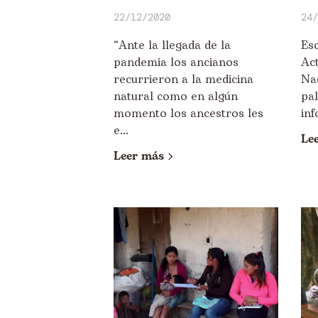
22/12/2020
24/
“Ante la llegada de la
Es
pandemia los ancianos
Act
recurrieron a la medicina
Nad
natural como en algún
pa
momento los ancestros les
inf
e...
Le
Leer más