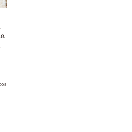
a
ña
a
tos
e