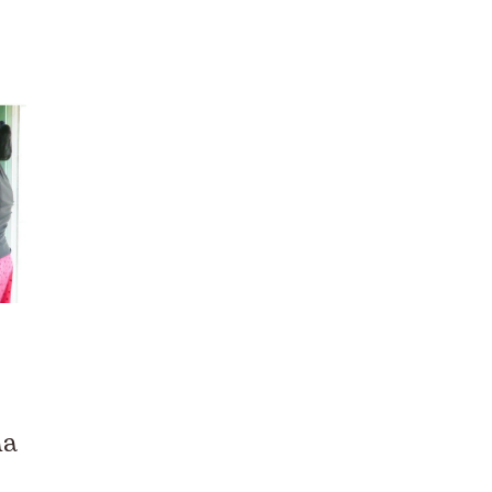
Europa
Guatemala
Honduras
India
Kenia
Malawi
Mali
México
ña
Mozambique