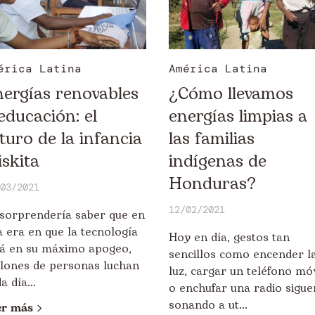
érica Latina
América Latina
ergías renovables
¿Cómo llevamos
educación: el
energías limpias a
turo de la infancia
las familias
skita
indígenas de
Honduras?
03/2021
12/02/2021
 sorprendería saber que en
 era en que la tecnología
Hoy en día, gestos tan
tá en su máximo apogeo,
sencillos como encender l
llones de personas luchan
luz, cargar un teléfono móv
a día...
o enchufar una radio sigue
sonando a ut...
er más