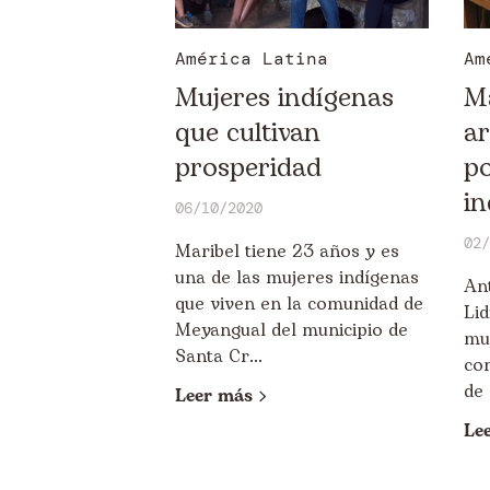
América Latina
Am
Mujeres indígenas
Ma
que cultivan
ar
prosperidad
p
in
06/10/2020
02/
Maribel tiene 23 años y es
una de las mujeres indígenas
An
que viven en la comunidad de
Lid
Meyangual del municipio de
muj
Santa Cr...
co
de 
Leer más
Le