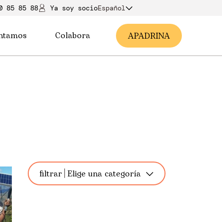
0 85 85 88
Ya soy soci
o
Español
ntamos
Colabora
A
PADRINA
filtrar
Elige una categoría
Todos
África