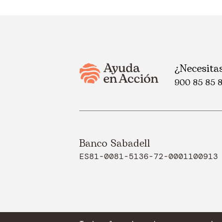
¿Necesita
900 85 85 
Banco Sabadell
ES81-0081-5136-72-0001100913