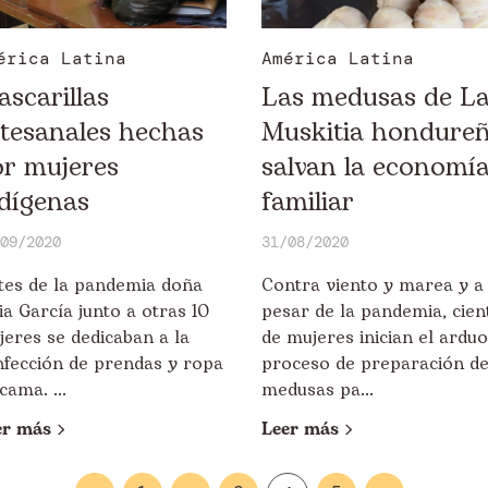
érica Latina
América Latina
scarillas
Las medusas de L
tesanales hechas
Muskitia hondure
or mujeres
salvan la economí
dígenas
familiar
09/2020
31/08/2020
tes de la pandemia doña
Contra viento y marea y a
ia García junto a otras 10
pesar de la pandemia, cien
eres se dedicaban a la
de mujeres inician el arduo
nfección de prendas y ropa
proceso de preparación d
cama. ...
medusas pa...
er más
Leer más