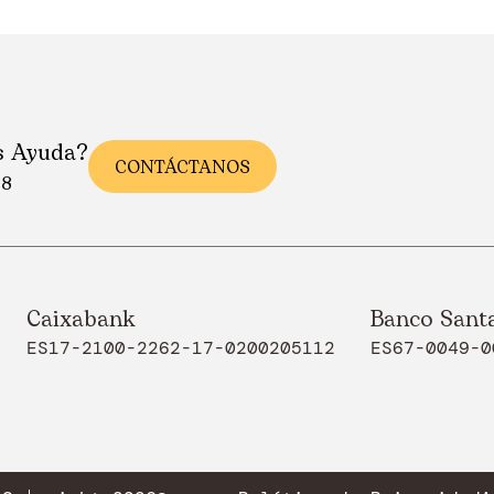
s Ayuda?
CONTÁCTANOS
88
Caixabank
Banco Sant
ES17-2100-2262-17-0200205112
ES67-0049-0