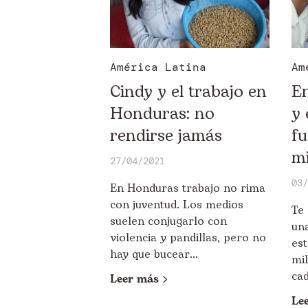
América Latina
Am
Cindy y el trabajo en
En
Honduras: no
y 
rendirse jamás
fu
mi
27/04/2021
03/
En Honduras trabajo no rima
con juventud. Los medios
Te
suelen conjugarlo con
una
violencia y pandillas, pero no
es
hay que bucear...
mi
cad
Leer más
Le