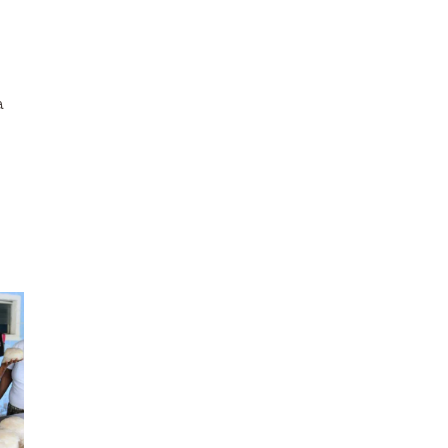
Nepal
Nicaragua
a
Níger
Paraguay
Perú
Portugal
Uganda