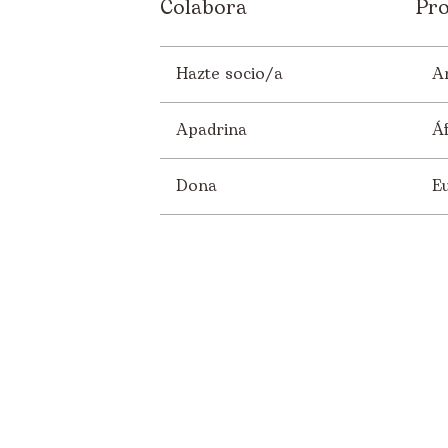
Colabora
Pro
Hazte socio/a
A
Apadrina
Áf
Dona
E